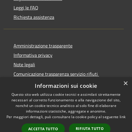
Leggi le FAQ
Richiesta assistenza
Amministrazione trasparente
Informativa privacy
Note legali
Comunicazione trasparenza servizio rifiuti
×
Dichiarazione di accessibilità
Informazioni sui cookie
Questo sito web utilizza cookie tecnici e assimilati strettamente
necessari al corretto funzionamento e alla navigazione del sito,
nonché un cookie tecnico analitico al solo fine di elaborare
informazioni statistiche, aggregate e anonime.
RSS
Copyright © 2026 • Città di
Per maggiori dettagli, può consultare la cookie policy al seguente
link
Accessibilità
Seregno • Powered by
Privacy
Municipium
Accesso
•
RIFIUTA TUTTO
ACCETTA TUTTO