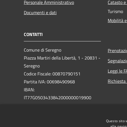
Personale Amministrativo
Catasto e
Turismo
Documenti e dati
Mobilità e
CONTATTI
Comune di Seregno
Prenotaz
Piazza Martiri della Libertà, 1 - 20831 -
Segnalazi
Seregno
Leggi le 
Codice Fiscale: 00870790151
Richiesta
Partita IVA: 00698490968
IBAN:
IT77G0503433842000000019900
PEC:
seregno.protocollo@actaliscertymail.it
Questo sito 
Centralino Unico: 03622631
alla navig