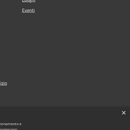
Eventi
izio
×
nzionamento e
nformazioni