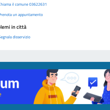
Chiama il comune 03622631
Prenota un appuntamento
lemi in città
Segnala disservizio