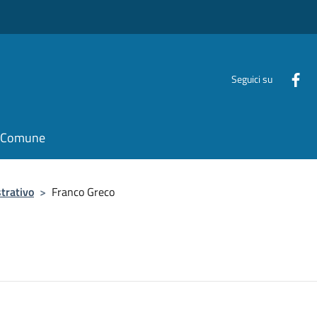
Seguici su
il Comune
trativo
>
Franco Greco