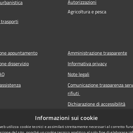
Autorizzazioni
 urbanistica
Agricoltura e pesca
 trasporti
ione appuntamento
Amministrazione trasparente
one disservizio
Informativa privacy
FAQ
Note legali
 assistenza
Comunicazione trasparenza serv
rifiuti
Dichiarazione di accessibilità
Informazioni sui cookie
web utilizza cookie tecnici e assimilati strettamente necessari al corretto fu
azione del sito, nonché un cookie tecnico analitico al solo fine di elaborare i