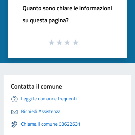
Quanto sono chiare le informazioni
su questa pagina?
Contatta il comune
Leggi le domande frequenti
Richiedi Assistenza
Chiama il comune 03622631