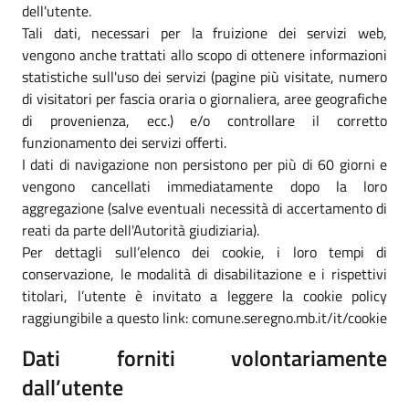
dell'utente.
Tali dati, necessari per la fruizione dei servizi web,
vengono anche trattati allo scopo di ottenere informazioni
statistiche sull'uso dei servizi (pagine più visitate, numero
di visitatori per fascia oraria o giornaliera, aree geografiche
di provenienza, ecc.) e/o controllare il corretto
funzionamento dei servizi offerti.
I dati di navigazione non persistono per più di 60 giorni e
vengono cancellati immediatamente dopo la loro
aggregazione (salve eventuali necessità di accertamento di
reati da parte dell'Autorità giudiziaria).
Per dettagli sull’elenco dei cookie, i loro tempi di
conservazione, le modalità di disabilitazione e i rispettivi
titolari, l’utente è invitato a leggere la cookie policy
raggiungibile a questo link: comune.seregno.mb.it/it/cookie
Dati forniti volontariamente
dall’utente