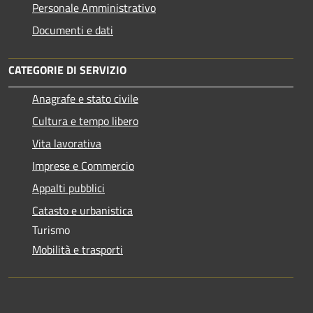
Personale Amministrativo
Documenti e dati
CATEGORIE DI SERVIZIO
Anagrafe e stato civile
Cultura e tempo libero
Vita lavorativa
Imprese e Commercio
Appalti pubblici
Catasto e urbanistica
Turismo
Mobilità e trasporti