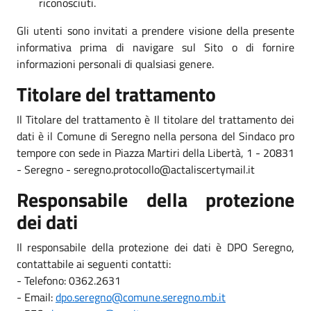
riconosciuti.
Gli utenti sono invitati a prendere visione della presente
informativa prima di navigare sul Sito o di fornire
informazioni personali di qualsiasi genere.
Titolare del trattamento
Il Titolare del trattamento è Il titolare del trattamento dei
dati è il Comune di Seregno nella persona del Sindaco pro
tempore con sede in Piazza Martiri della Libertà, 1 - 20831
- Seregno - seregno.protocollo@actaliscertymail.it
Responsabile della protezione
dei dati
Il responsabile della protezione dei dati è DPO Seregno,
contattabile ai seguenti contatti:
- Telefono: 0362.2631
- Email:
dpo.seregno@comune.seregno.mb.it