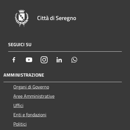
Città di Seregno
SEGUICI SU
Facebook
Youtube
Instagram
LinkedIn
Whatsapp
AMMINISTRAZIONE
Organi di Governo
Aree Amministrative
Uffici
Enti e fondazioni
Politici