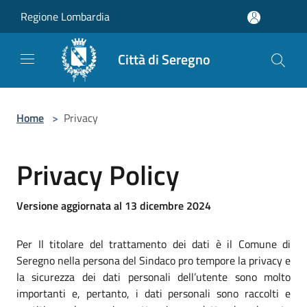
Salta al contenuto principale
Regione Lombardia
Città di Seregno
Home
>
Privacy
Privacy Policy
Versione aggiornata al 13 dicembre 2024
Per Il titolare del trattamento dei dati è il Comune di
Seregno nella persona del Sindaco pro tempore la privacy e
la sicurezza dei dati personali dell’utente sono molto
importanti e, pertanto, i dati personali sono raccolti e