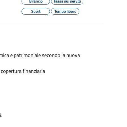
Bilancio
Tassa sui servizi
Sport
Tempo libero
omica e patrimoniale secondo la nuova
a copertura finanziaria
i.