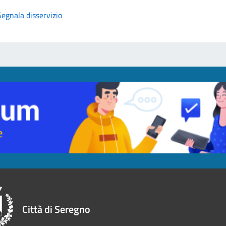
Segnala disservizio
Città di Seregno