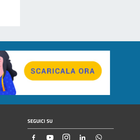
SEGUICI SU
Facebook
Youtube
Instagram
LinkedIn
Whatsapp