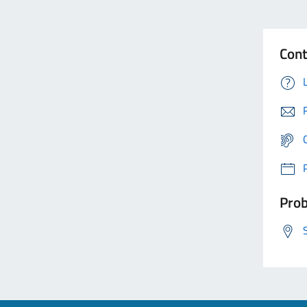
Cont
Prob