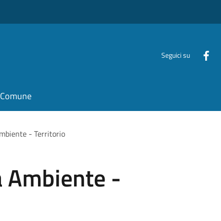
Seguici su
il Comune
mbiente - Territorio
a Ambiente -