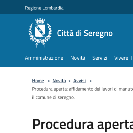
Salta al contenuto principale
Regione Lombardia
Città di Seregno
Amministrazione
Novità
Servizi
Vivere 
Home
>
Novità
>
Avvisi
>
Procedura aperta: affidamento dei lavori di manute
il comune di seregno.
Procedura aperta