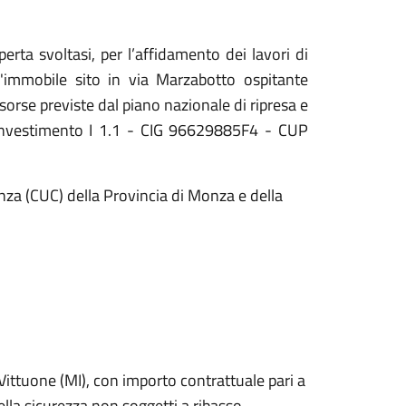
erta svoltasi, per l’affidamento dei lavori di
l'immobile sito in via Marzabotto ospitante
isorse previste dal piano nazionale di ripresa e
investimento I 1.1 - CIG 96629885F4 - CUP
nza (CUC) della Provincia di Monza e della
Vittuone (MI), con importo contrattuale pari a
lla sicurezza non soggetti a ribasso.