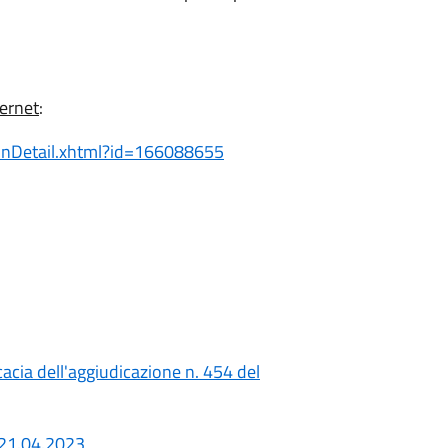
ternet
:
tionDetail.xhtml?id=166088655
cacia dell'aggiudicazione n. 454 del
 21.04.2023