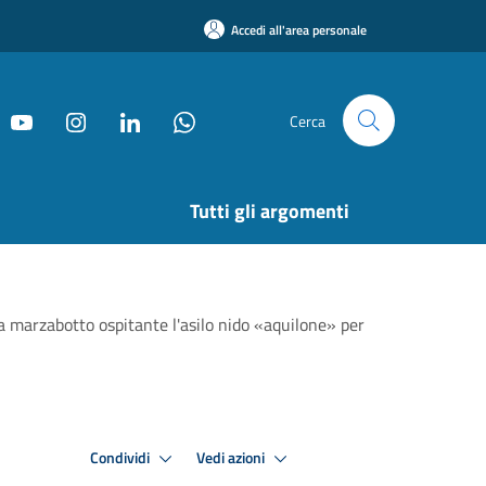
Accedi all'area personale
Cerca
Tutti gli argomenti
ia marzabotto ospitante l'asilo nido «aquilone» per
Condividi
Vedi azioni