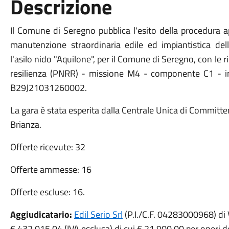
Descrizione
Il Comune di Seregno pubblica l'esito della procedura ap
manutenzione straordinaria edile ed impiantistica del
l'asilo nido "Aquilone", per il Comune di Seregno, con le r
resilienza (PNRR) - missione M4 - componente C1 - 
B29J21031260002.
La gara è stata esperita dalla Centrale Unica di Committe
Brianza.
Offerte ricevute: 32
Offerte ammesse: 16
Offerte escluse: 16.
Aggiudicatario:
Edil Serio Srl
(P.I./C.F. 04283000968) di 
€ 432.015,04 (IVA esclusa) di cui € 21.900,00 per oneri de