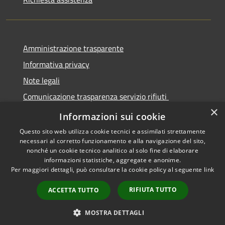
Amministrazione trasparente
Informativa privacy
Note legali
Comunicazione trasparenza servizio rifiuti
×
Dichiarazione di accessibilità
Informazioni sui cookie
Questo sito web utilizza cookie tecnici e assimilati strettamente
necessari al corretto funzionamento e alla navigazione del sito,
nonché un cookie tecnico analitico al solo fine di elaborare
informazioni statistiche, aggregate e anonime.
RSS
Copyright © 2026 • Città di
Per maggiori dettagli, può consultare la cookie policy al seguente
link
Accessibilità
Seregno • Powered by
Privacy
Municipium
Accesso
•
RIFIUTA TUTTO
ACCETTA TUTTO
Cookie
redazione
Mappa del sito
MOSTRA DETTAGLI