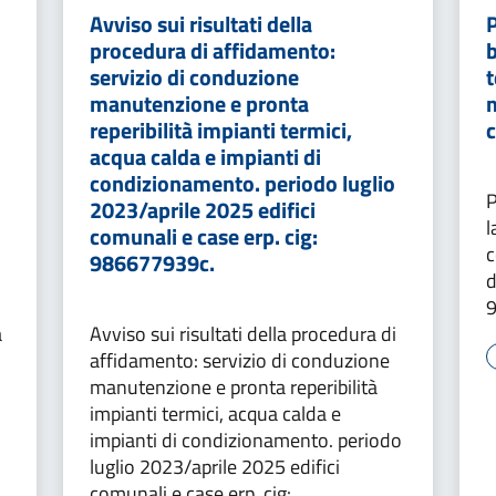
Avviso sui risultati della
procedura di affidamento:
servizio di conduzione
t
manutenzione e pronta
m
reperibilità impianti termici,
acqua calda e impianti di
condizionamento. periodo luglio
P
2023/aprile 2025 edifici
l
comunali e case erp. cig:
c
986677939c.
d
a
Avviso sui risultati della procedura di
affidamento: servizio di conduzione
manutenzione e pronta reperibilità
impianti termici, acqua calda e
impianti di condizionamento. periodo
luglio 2023/aprile 2025 edifici
comunali e case erp. cig: