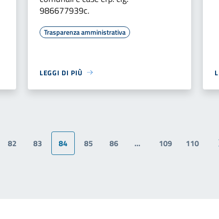
986677939c.
Trasparenza amministrativa
LEGGI DI PIÙ
L
82
83
84
85
86
...
109
110
na precedente