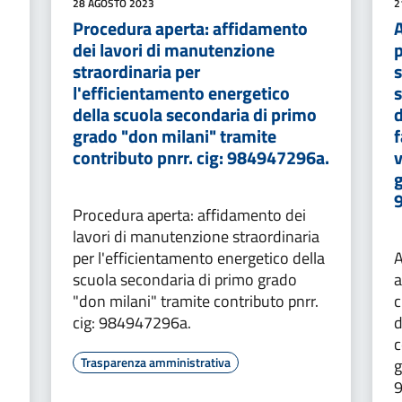
28 AGOSTO 2023
2
Procedura aperta: affidamento
A
dei lavori di manutenzione
straordinaria per
s
l'efficientamento energetico
s
della scuola secondaria di primo
d
grado "don milani" tramite
f
contributo pnrr. cig: 984947296a.
v
Procedura aperta: affidamento dei
lavori di manutenzione straordinaria
per l'efficientamento energetico della
A
scuola secondaria di primo grado
a
"don milani" tramite contributo pnrr.
c
cig: 984947296a.
d
c
Trasparenza amministrativa
g