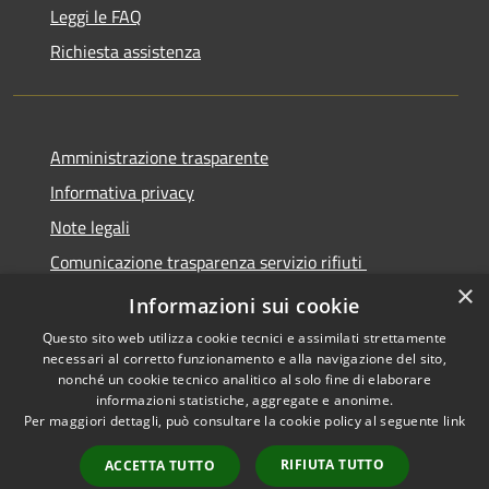
Leggi le FAQ
Richiesta assistenza
Amministrazione trasparente
Informativa privacy
Note legali
Comunicazione trasparenza servizio rifiuti
×
Dichiarazione di accessibilità
Informazioni sui cookie
Questo sito web utilizza cookie tecnici e assimilati strettamente
necessari al corretto funzionamento e alla navigazione del sito,
nonché un cookie tecnico analitico al solo fine di elaborare
informazioni statistiche, aggregate e anonime.
RSS
Copyright © 2026 • Città di
Per maggiori dettagli, può consultare la cookie policy al seguente
link
Accessibilità
Seregno • Powered by
Privacy
Municipium
Accesso
•
RIFIUTA TUTTO
ACCETTA TUTTO
Cookie
redazione