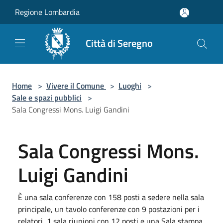
Salta al contenuto principale
Regione Lombardia
Città di Seregno
Home
>
Vivere il Comune
>
Luoghi
>
Sale e spazi pubblici
>
Sala Congressi Mons. Luigi Gandini
Sala Congressi Mons.
Luigi Gandini
È una sala conferenze con 158 posti a sedere nella sala
principale, un tavolo conferenze con 9 postazioni per i
relatori, 1 sala riunioni con 12 posti e una Sala stampa