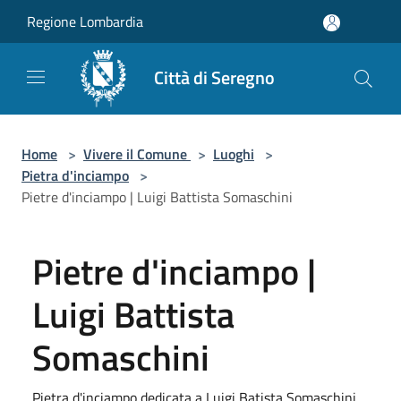
Salta al contenuto principale
Regione Lombardia
Città di Seregno
Home
>
Vivere il Comune
>
Luoghi
>
Pietra d'inciampo
>
Pietre d'inciampo | Luigi Battista Somaschini
Pietre d'inciampo |
Luigi Battista
Somaschini
Pietra d'inciampo dedicata a Luigi Batista Somaschini,