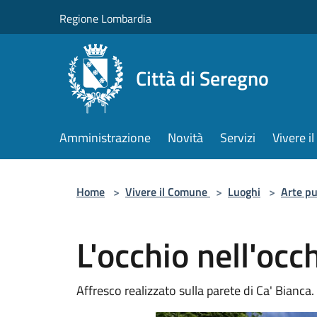
Salta al contenuto principale
Regione Lombardia
Città di Seregno
Amministrazione
Novità
Servizi
Vivere 
Home
>
Vivere il Comune
>
Luoghi
>
Arte pu
L'occhio nell'occ
Affresco realizzato sulla parete di Ca' Bianca.