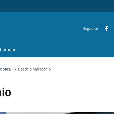
Seguici su
il Comune
bblica
>
L'occhio nell'occhio
hio