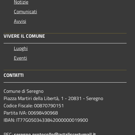
Notizie
Comunicati
Avvisi
VIVERE IL COMUNE
Luoghi
Eventi
CONTATTI
Comune di Seregno
Piazza Martiri della Libertà, 1 - 20831 - Seregno
Codice Fiscale: 00870790151
Partita IVA: 00698490968
IBAN:
IT77G0503433842000000019900
PEC:
seregno.protocollo@actaliscertymail.it