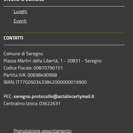
Luoghi
Eventi
CONTATTI
Comune di Seregno
Piazza Martiri della Libertà, 1 - 20831 - Seregno
Codice Fiscale: 00870790151
Partita IVA: 00698490968
IBAN:
IT77G0503433842000000019900
PEC:
seregno.protocollo@actaliscertymail.it
Centralino Unico: 03622631
Prenotazione appuntamento