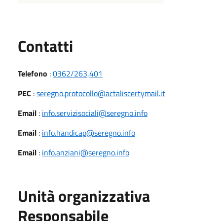
Utili
Contatti
Telefono
:
0362/263,401
PEC
:
seregno.protocollo@actaliscertymail.it
Email
:
info.servizisociali@seregno.info
Email
:
info.handicap@seregno.info
Email
:
info.anziani@seregno.info
Unità organizzativa
Responsabile