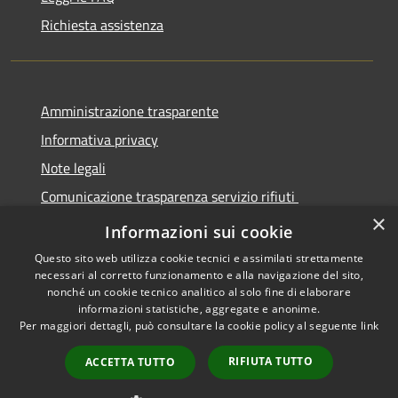
Richiesta assistenza
Amministrazione trasparente
Informativa privacy
Note legali
Comunicazione trasparenza servizio rifiuti
×
Dichiarazione di accessibilità
Informazioni sui cookie
Questo sito web utilizza cookie tecnici e assimilati strettamente
necessari al corretto funzionamento e alla navigazione del sito,
nonché un cookie tecnico analitico al solo fine di elaborare
informazioni statistiche, aggregate e anonime.
RSS
Copyright © 2026 • Città di
Per maggiori dettagli, può consultare la cookie policy al seguente
link
Accessibilità
Seregno • Powered by
Privacy
Municipium
Accesso
•
RIFIUTA TUTTO
ACCETTA TUTTO
Cookie
redazione