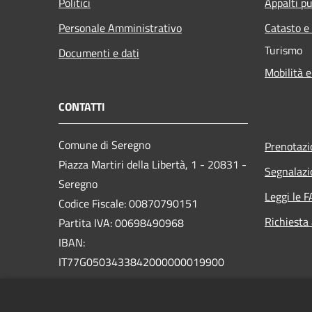
Politici
Appalti pu
Personale Amministrativo
Catasto e
Turismo
Documenti e dati
Mobilità e
CONTATTI
Comune di Seregno
Prenotaz
Piazza Martiri della Libertà, 1 - 20831 -
Segnalazi
Seregno
Leggi le 
Codice Fiscale: 00870790151
Richiesta
Partita IVA: 00698490968
IBAN:
IT77G0503433842000000019900
PEC:
seregno.protocollo@actaliscertymail.it