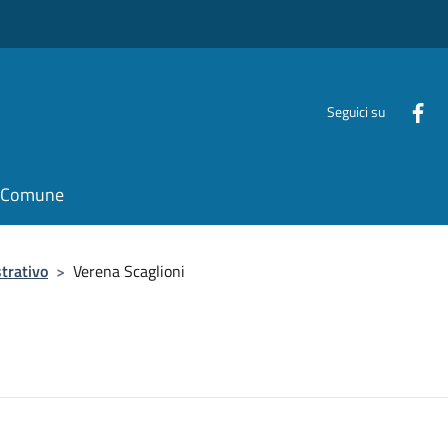
Seguici su
il Comune
trativo
>
Verena Scaglioni