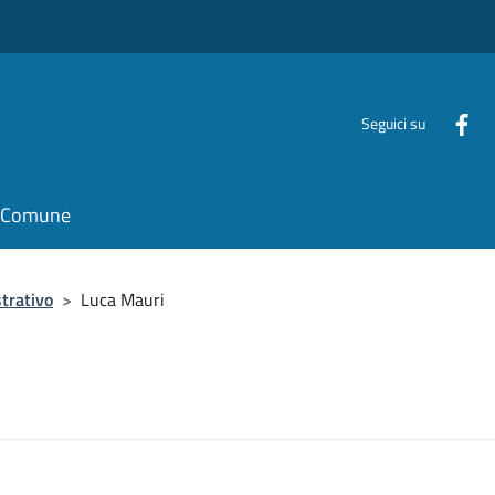
Seguici su
il Comune
trativo
>
Luca Mauri