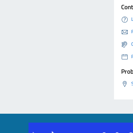
Cont
Prob