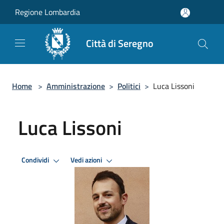
Salta al contenuto principale
Regione Lombardia
Città di Seregno
Home
>
Amministrazione
>
Politici
>
Luca Lissoni
Luca Lissoni
Condividi
Vedi azioni