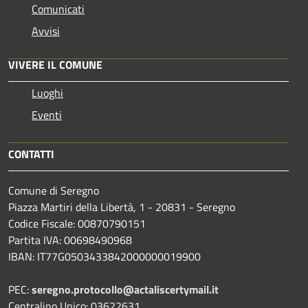
Comunicati
Avvisi
VIVERE IL COMUNE
Luoghi
Eventi
CONTATTI
Comune di Seregno
Piazza Martiri della Libertà, 1 - 20831 - Seregno
Codice Fiscale: 00870790151
Partita IVA: 00698490968
IBAN:
IT77G0503433842000000019900
PEC:
seregno.protocollo@actaliscertymail.it
Centralino Unico: 03622631