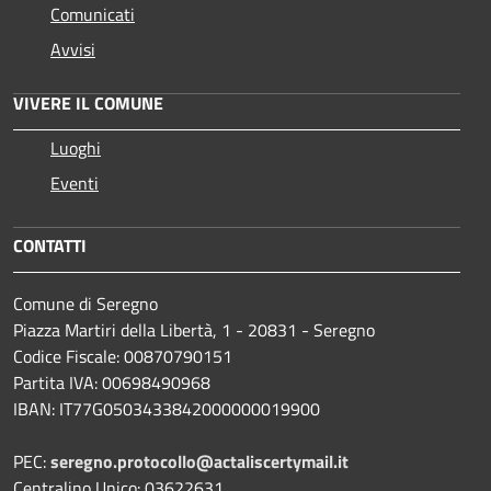
Comunicati
Avvisi
VIVERE IL COMUNE
Luoghi
Eventi
CONTATTI
Comune di Seregno
Piazza Martiri della Libertà, 1 - 20831 - Seregno
Codice Fiscale: 00870790151
Partita IVA: 00698490968
IBAN:
IT77G0503433842000000019900
PEC:
seregno.protocollo@actaliscertymail.it
Centralino Unico: 03622631