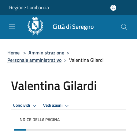
Salta al contenuto principale
Regione Lombardia
Città di Seregno
Home
>
Amministrazione
>
Personale amministrativo
>
Valentina Gilardi
Valentina Gilardi
Condividi
Vedi azioni
INDICE DELLA PAGINA