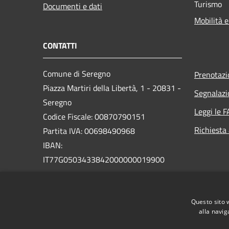
Turismo
Documenti e dati
Mobilità e
CONTATTI
Comune di Seregno
Prenotaz
Piazza Martiri della Libertà, 1 - 20831 -
Segnalazi
Seregno
Leggi le 
Codice Fiscale: 00870790151
Richiesta
Partita IVA: 00698490968
IBAN:
IT77G0503433842000000019900
PEC:
seregno.protocollo@actaliscertymail.it
Questo sito 
Centralino Unico: 03622631
alla navig