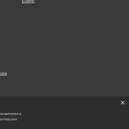
Eventi
izio
×
nzionamento e
nformazioni