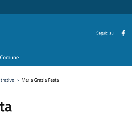
Seguici su
il Comune
trativo
>
Maria Grazia Festa
ta