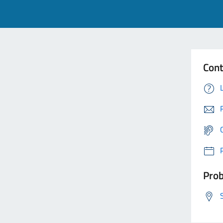
Cont
Prob