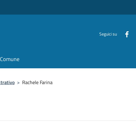
Seguici su
il Comune
trativo
>
Rachele Farina