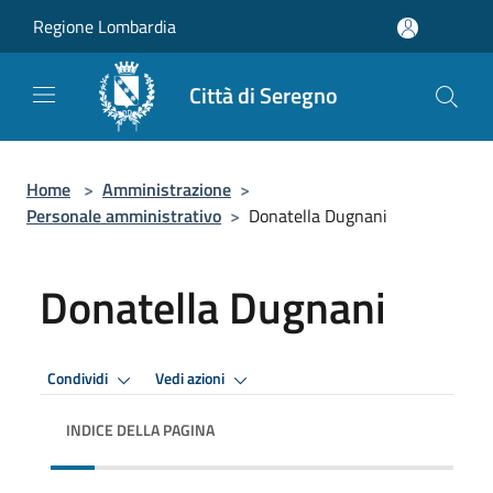
Salta al contenuto principale
Regione Lombardia
Città di Seregno
Home
>
Amministrazione
>
Personale amministrativo
>
Donatella Dugnani
Donatella Dugnani
Condividi
Vedi azioni
INDICE DELLA PAGINA