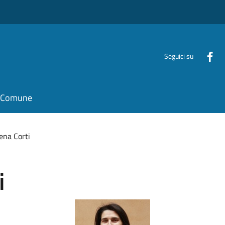
Seguici su
il Comune
ena Corti
i