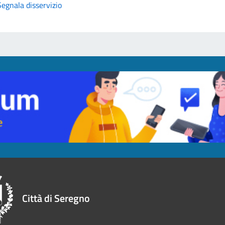
Segnala disservizio
Città di Seregno