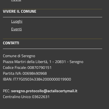
VIVERE IL COMUNE
Luoghi
Eventi
CONTATTI
Comune di Seregno
Piazza Martiri della Libertà, 1 - 20831 - Seregno
Codice Fiscale: 00870790151
Partita IVA: 00698490968
IBAN:
IT77G0503433842000000019900
PEC:
seregno.protocollo@actaliscertymail.it
Centralino Unico: 03622631