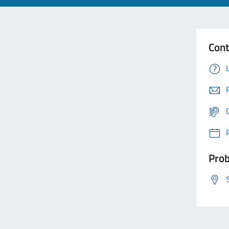
Cont
Prob