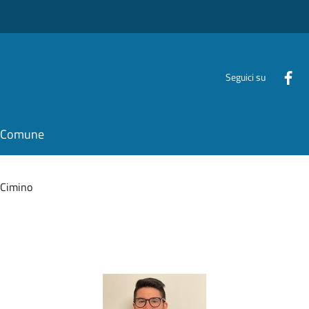
Seguici su
il Comune
 Cimino