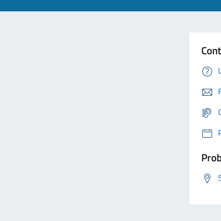
Cont
Prob