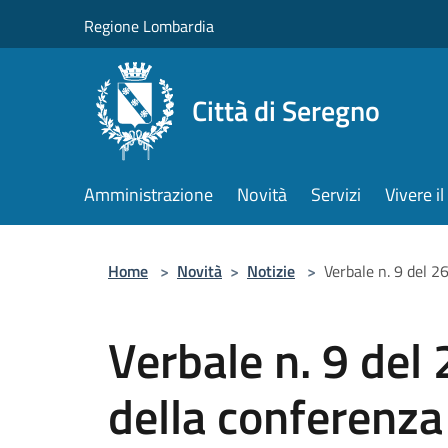
Salta al contenuto principale
Regione Lombardia
Città di Seregno
Amministrazione
Novità
Servizi
Vivere 
Home
>
Novità
>
Notizie
>
Verbale n. 9 del 
Verbale n. 9 del
della conferenz