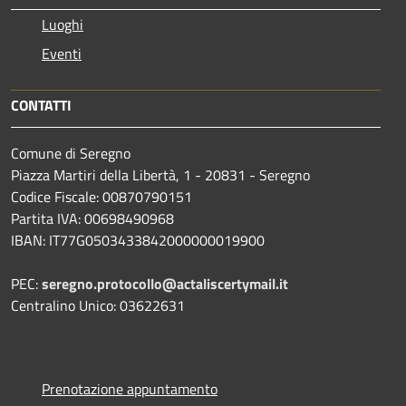
Luoghi
Eventi
CONTATTI
Comune di Seregno
Piazza Martiri della Libertà, 1 - 20831 - Seregno
Codice Fiscale: 00870790151
Partita IVA: 00698490968
IBAN:
IT77G0503433842000000019900
PEC:
seregno.protocollo@actaliscertymail.it
Centralino Unico: 03622631
Prenotazione appuntamento