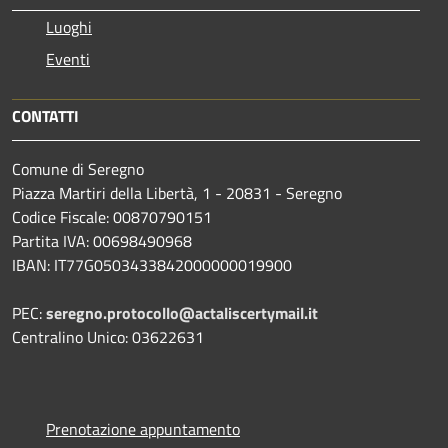
Luoghi
Eventi
CONTATTI
Comune di Seregno
Piazza Martiri della Libertà, 1 - 20831 - Seregno
Codice Fiscale: 00870790151
Partita IVA: 00698490968
IBAN:
IT77G0503433842000000019900
PEC:
seregno.protocollo@actaliscertymail.it
Centralino Unico: 03622631
Prenotazione appuntamento