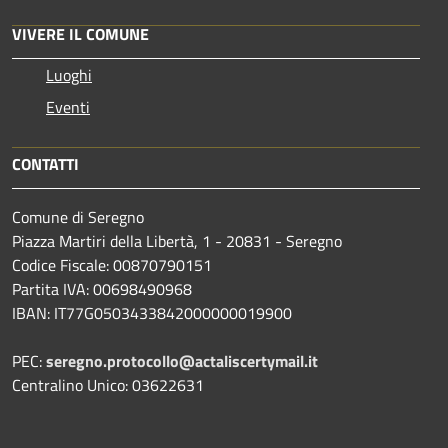
VIVERE IL COMUNE
Luoghi
Eventi
CONTATTI
Comune di Seregno
Piazza Martiri della Libertà, 1 - 20831 - Seregno
Codice Fiscale: 00870790151
Partita IVA: 00698490968
IBAN:
IT77G0503433842000000019900
PEC:
seregno.protocollo@actaliscertymail.it
Centralino Unico: 03622631