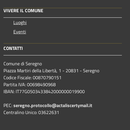
VIVERE IL COMUNE
Luoghi
Eventi
CONTATTI
Comune di Seregno
Piazza Martiri della Libertà, 1 - 20831 - Seregno
Codice Fiscale: 00870790151
Partita IVA: 00698490968
IBAN:
IT77G0503433842000000019900
PEC:
seregno.protocollo@actaliscertymail.it
Centralino Unico: 03622631