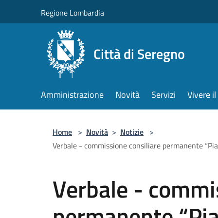
Salta al contenuto principale
Regione Lombardia
Città di Seregno
Amministrazione
Novità
Servizi
Vivere 
Home
>
Novità
>
Notizie
>
Verbale - commissione consiliare permanente “Pianifi
Verbale - commis
permanente “Pia