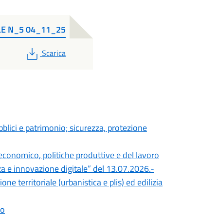
LE N_5 04_11_25
PDF
Scarica
lici e patrimonio; sicurezza, protezione
conomico, politiche produttive e del lavoro
za e innovazione digitale” del 13.07.2026.-
e territoriale (urbanistica e plis) ed edilizia
po