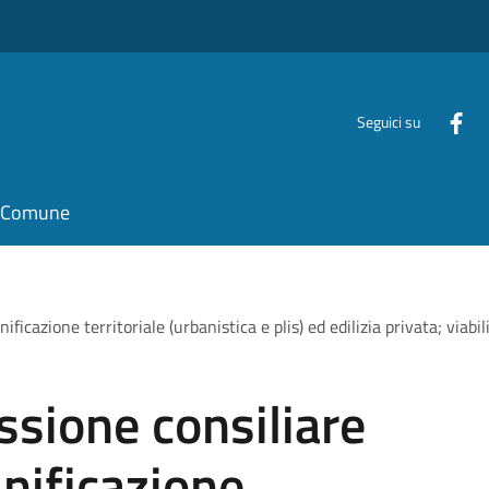
Seguici su
il Comune
cazione territoriale (urbanistica e plis) ed edilizia privata; viabi
sione consiliare
nificazione