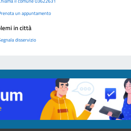
Chiama il comune 03622631
Prenota un appuntamento
lemi in città
Segnala disservizio