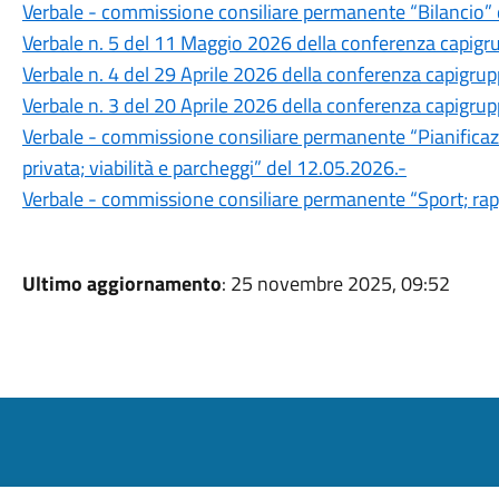
Verbale - commissione consiliare permanente “Bilancio” 
Verbale n. 5 del 11 Maggio 2026 della conferenza capigr
Verbale n. 4 del 29 Aprile 2026 della conferenza capigru
Verbale n. 3 del 20 Aprile 2026 della conferenza capigru
Verbale - commissione consiliare permanente “Pianificazion
privata; viabilità e parcheggi” del 12.05.2026.-
Verbale - commissione consiliare permanente “Sport; rapp
Ultimo aggiornamento
: 25 novembre 2025, 09:52