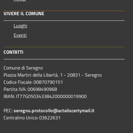
VIVERE IL COMUNE
Luoghi
Eventi
CONTATTI
Comune di Seregno
Piazza Martiri della Libertà, 1 - 20831 - Seregno
Codice Fiscale: 00870790151
Partita IVA: 00698490968
IBAN:
IT77G0503433842000000019900
PEC:
seregno.protocollo@actaliscertymail.it
Centralino Unico: 03622631