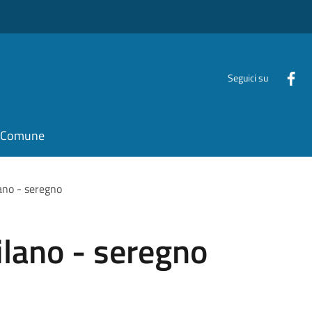
Seguici su
il Comune
ano - seregno
lano - seregno