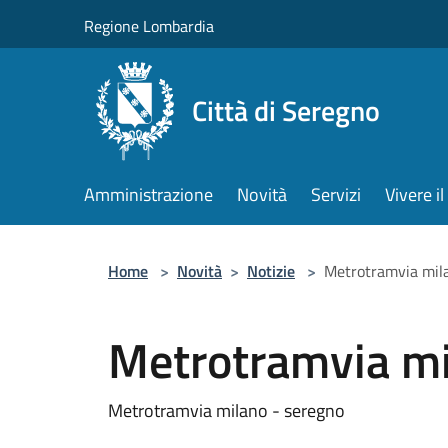
Salta al contenuto principale
Regione Lombardia
Città di Seregno
Amministrazione
Novità
Servizi
Vivere 
Home
>
Novità
>
Notizie
>
Metrotramvia mil
Metrotramvia mi
Metrotramvia milano - seregno