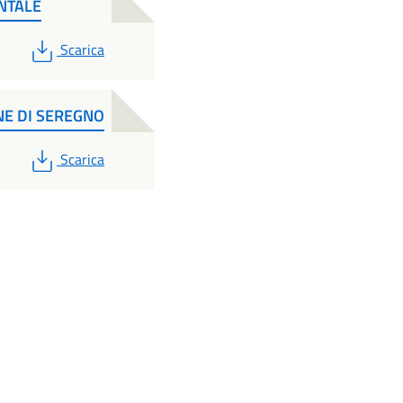
NTALE
PDF
Scarica
NE DI SEREGNO
PDF
Scarica