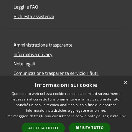
Leggi le FAQ
Richiesta assistenza
Amministrazione trasparente
Informativa privacy
Note legali
Comunicazione trasparenza servizio rifiuti
×
Dichiarazione di accessibilità
Informazioni sui cookie
Questo sito web utilizza cookie tecnici e assimilati strettamente
necessari al corretto funzionamento e alla navigazione del sito,
nonché un cookie tecnico analitico al solo fine di elaborare
informazioni statistiche, aggregate e anonime.
RSS
Copyright © 2026 • Città di
Per maggiori dettagli, può consultare la cookie policy al seguente
link
Accessibilità
Seregno • Powered by
Privacy
Municipium
Accesso
•
RIFIUTA TUTTO
ACCETTA TUTTO