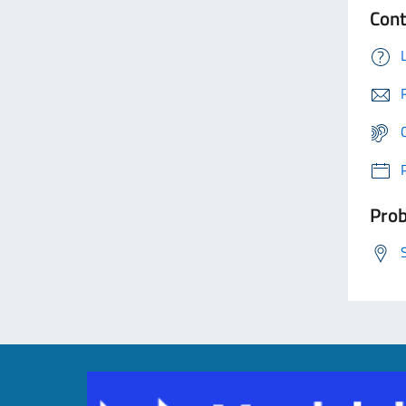
Cont
Prob