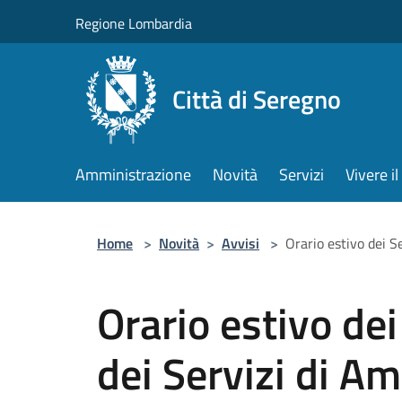
Salta al contenuto principale
Regione Lombardia
Città di Seregno
Amministrazione
Novità
Servizi
Vivere 
Home
>
Novità
>
Avvisi
>
Orario estivo dei S
Orario estivo dei
dei Servizi di Am