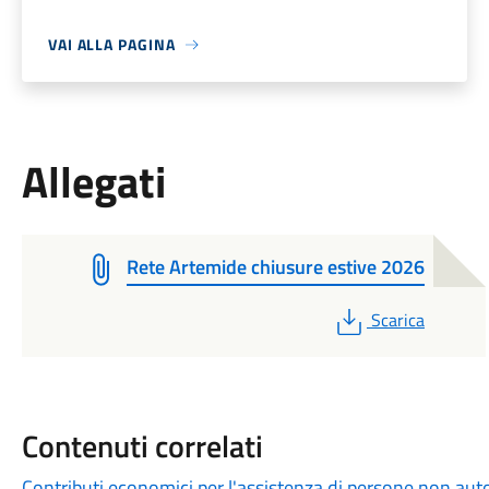
VAI ALLA PAGINA
Allegati
Rete Artemide chiusure estive 2026
PDF
Scarica
Contenuti correlati
Contributi economici per l'assistenza di persone non auto