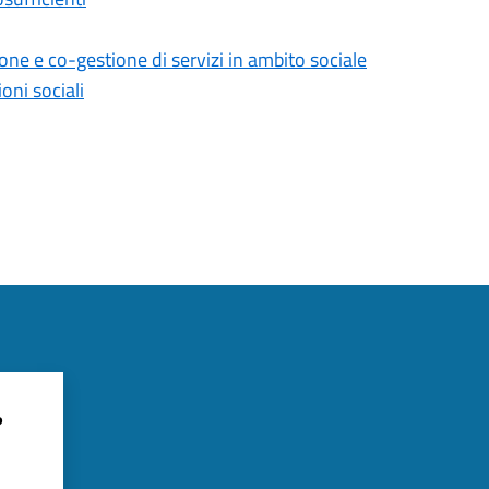
one e co-gestione di servizi in ambito sociale
oni sociali
?