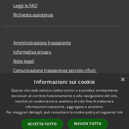
Leggi le FAQ
Richiesta assistenza
Amministrazione trasparente
Informativa privacy
Note legali
Comunicazione trasparenza servizio rifiuti
×
Dichiarazione di accessibilità
Informazioni sui cookie
Questo sito web utilizza cookie tecnici e assimilati strettamente
necessari al corretto funzionamento e alla navigazione del sito,
nonché un cookie tecnico analitico al solo fine di elaborare
informazioni statistiche, aggregate e anonime.
RSS
Copyright © 2026 • Città di
Per maggiori dettagli, può consultare la cookie policy al seguente
link
Accessibilità
Seregno • Powered by
Privacy
Municipium
Accesso
•
RIFIUTA TUTTO
ACCETTA TUTTO