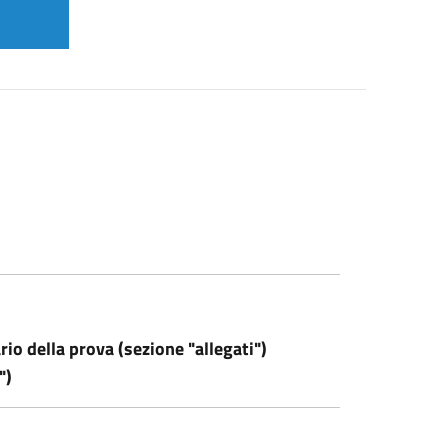
io della prova (sezione "allegati")
")