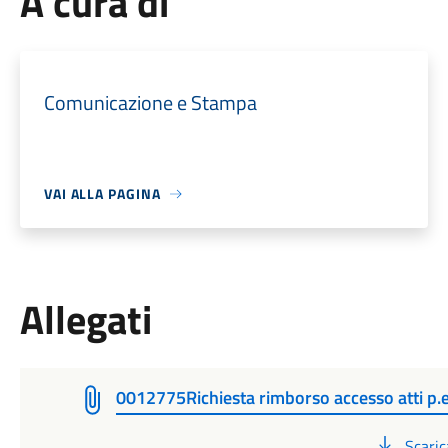
A cura di
Comunicazione e Stampa
VAI ALLA PAGINA
Allegati
0012775Richiesta rimborso accesso atti p.e
PDF
Scaric