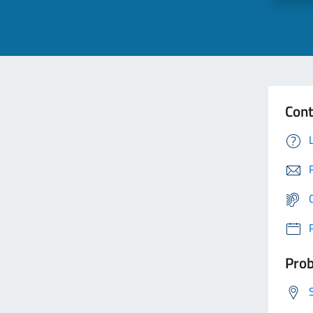
Cont
Prob