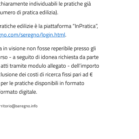
chiaramente individuabili le pratiche già
umero di pratica edilizia).
pratiche edilizie è la piattaforma “InPratica”,
segno.com/seregno/login.html
.
ta in visione non fosse reperibile presso gli
orso - a seguito di idonea richiesta da parte
i atti tramite modulo allegato - dell’importo
usione dei costi di ricerca fissi pari ad €
per le pratiche disponibili in formato
 formato digitale.
territorio@seregno.info