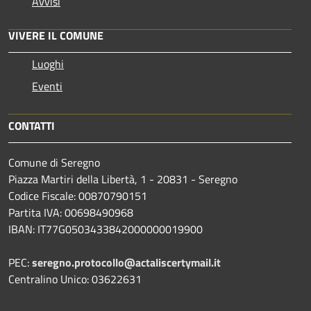
Avvisi
VIVERE IL COMUNE
Luoghi
Eventi
CONTATTI
Comune di Seregno
Piazza Martiri della Libertà, 1 - 20831 - Seregno
Codice Fiscale: 00870790151
Partita IVA: 00698490968
IBAN:
IT77G0503433842000000019900
PEC:
seregno.protocollo@actaliscertymail.it
Centralino Unico: 03622631