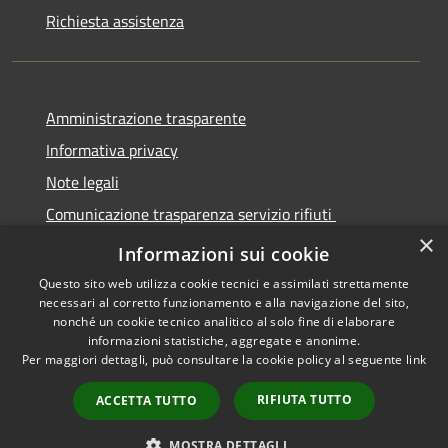
Richiesta assistenza
Amministrazione trasparente
Informativa privacy
Note legali
Comunicazione trasparenza servizio rifiuti
×
Dichiarazione di accessibilità
Informazioni sui cookie
Questo sito web utilizza cookie tecnici e assimilati strettamente
necessari al corretto funzionamento e alla navigazione del sito,
nonché un cookie tecnico analitico al solo fine di elaborare
informazioni statistiche, aggregate e anonime.
RSS
Copyright © 2026 • Città di
Per maggiori dettagli, può consultare la cookie policy al seguente
link
Accessibilità
Seregno • Powered by
Privacy
Municipium
Accesso
•
RIFIUTA TUTTO
ACCETTA TUTTO
Cookie
redazione
Mappa del sito
MOSTRA DETTAGLI