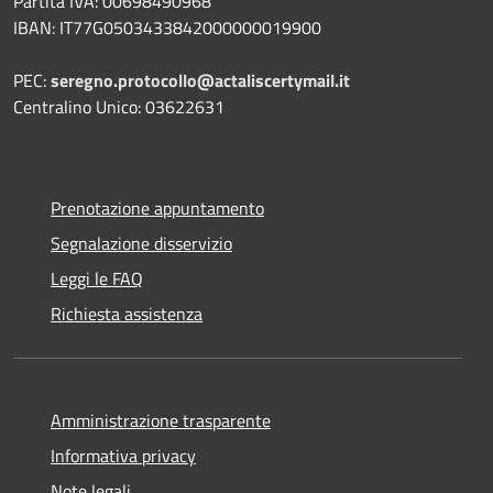
Partita IVA: 00698490968
IBAN:
IT77G0503433842000000019900
PEC:
seregno.protocollo@actaliscertymail.it
Centralino Unico: 03622631
Prenotazione appuntamento
Segnalazione disservizio
Leggi le FAQ
Richiesta assistenza
Amministrazione trasparente
Informativa privacy
Note legali