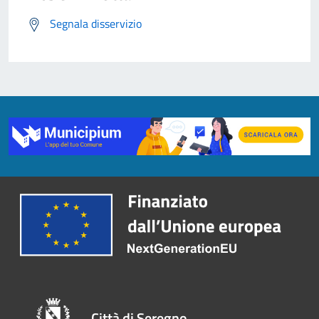
Segnala disservizio
Città di Seregno