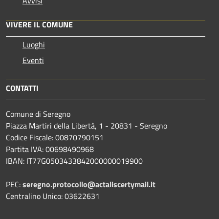
Avvisi
VIVERE IL COMUNE
Luoghi
Eventi
CONTATTI
Comune di Seregno
Piazza Martiri della Libertà, 1 - 20831 - Seregno
Codice Fiscale: 00870790151
Partita IVA: 00698490968
IBAN:
IT77G0503433842000000019900
PEC:
seregno.protocollo@actaliscertymail.it
Centralino Unico: 03622631