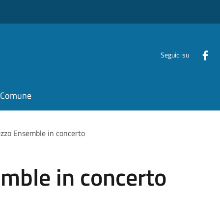
Seguici su
il Comune
zzo Ensemble in concerto
mble in concerto