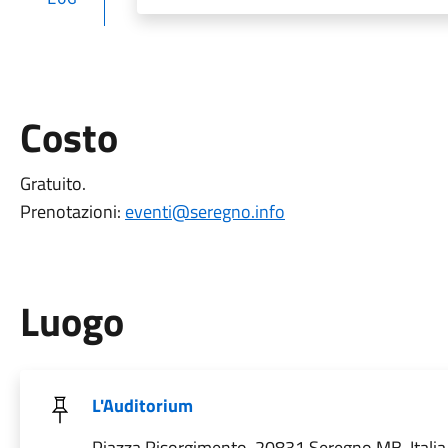
Costo
Gratuito.
P
renotazioni:
eventi@seregno.info
Luogo
L'Auditorium
Piazza Risorgimento, 20831 Seregno MB, Italia