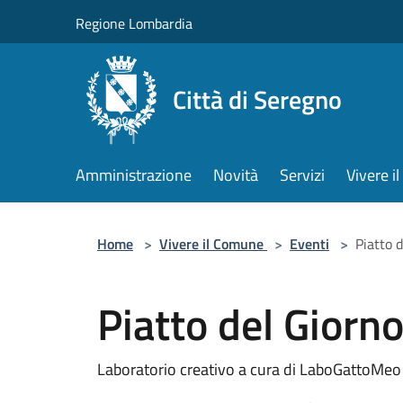
Salta al contenuto principale
Regione Lombardia
Città di Seregno
Amministrazione
Novità
Servizi
Vivere 
Home
>
Vivere il Comune
>
Eventi
>
Piatto 
Piatto del Giorn
Laboratorio creativo a cura di LaboGattoMeo