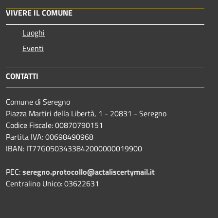
VIVERE IL COMUNE
Luoghi
Eventi
CONTATTI
Comune di Seregno
Piazza Martiri della Libertà, 1 - 20831 - Seregno
Codice Fiscale: 00870790151
Partita IVA: 00698490968
IBAN:
IT77G0503433842000000019900
PEC:
seregno.protocollo@actaliscertymail.it
Centralino Unico: 03622631