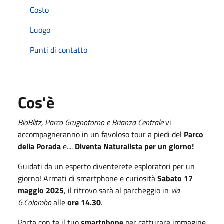
Costo
Luogo
Punti di contatto
Cos'è
BioBlitz, Parco Grugnotorno e Brianza Centrale
vi
accompagneranno in un favoloso tour a piedi del
Parco
della Porada
e....
Diventa Naturalista per un giorno!
Guidati da un esperto diventerete esploratori per un
giorno! Armati di smartphone e curiosità
Sabato 17
maggio 2025
, il ritrovo sarà al parcheggio in
via
G.Colombo
alle
ore 14.30
.
Porta con te il tuo
smartphone
per catturare immagine