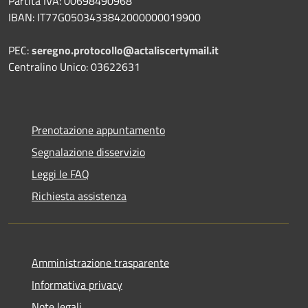
Partita IVA: 00698490968
IBAN:
IT77G0503433842000000019900
PEC:
seregno.protocollo@actaliscertymail.it
Centralino Unico: 03622631
Prenotazione appuntamento
Segnalazione disservizio
Leggi le FAQ
Richiesta assistenza
Amministrazione trasparente
Informativa privacy
Note legali