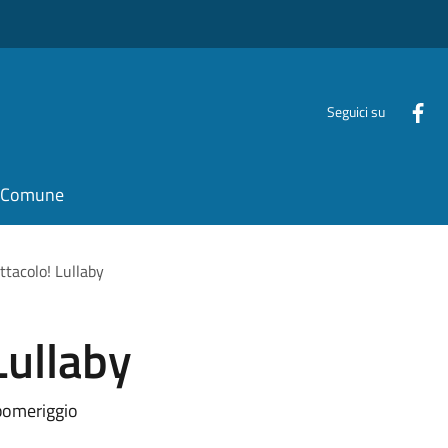
Seguici su
il Comune
ttacolo! Lullaby
Lullaby
 pomeriggio